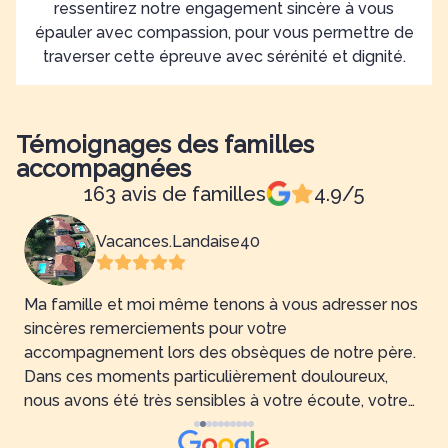
ressentirez notre engagement sincère à vous
épauler avec compassion, pour vous permettre de
traverser cette épreuve avec sérénité et dignité.
Témoignages des familles
accompagnées
163 avis de familles
4.9/5
Vacances.Landaise40
Ma famille et moi même tenons à vous adresser nos
sincères remerciements pour votre
v
accompagnement lors des obsèques de notre père.
à
Dans ces moments particulièrement douloureux,
p
i
nous avons été très sensibles à votre écoute, votre
C
disponibilité et votre professionnalisme . Votre