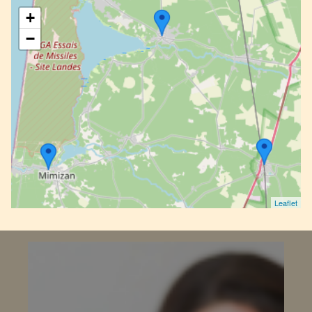
+
−
Leaflet