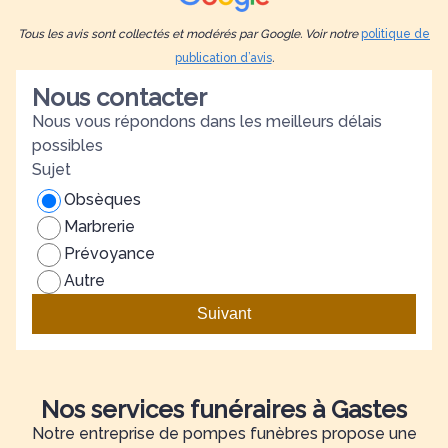
discrétion et votre bienveillance nous ont été d'un
d
grand réconfort. Avec toute notre gratitude. Gilles
é
Tous les avis sont collectés et modérés par Google. Voir notre
politique de
Broussal.
d
publication d’avis
.
Nous contacter
Nous vous répondons dans les meilleurs délais
possibles
Sujet
Obsèques
Marbrerie
Prévoyance
Autre
Suivant
Nos services funéraires à Gastes
Notre entreprise de pompes funèbres propose une