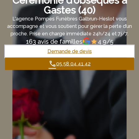
Cérémonie d’obsèques à
Gastes (40)
L'agence Pompes Funèbres Galbrun-Heslot vous
accompagne et vous soutient pour gérer la perte d’un
proche. Prise en charge immédiate 24h/24 et 7j/7.
163 avis de familles
4.9/5
Demande de devis
05 58 04 41 42