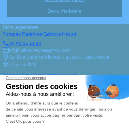
Devis marbrerie
Nos agences
Pompes Funèbres Galbrun-Heslot
05 58 04 41 42
pfgh.labouheyre@gmail.com
82, Rue Lucette Moreau - 40210 - Labouheyre
5/5 - 72 avis
Pompes Funèbres Galbrun-Heslot
05 58 82 45 77
pfgh.mimizan@gmail.com
17 Avenue de la Plage - 40200 - Mimizan
4.9/5 - 88 avis
Pompes Funèbres Galbrun-Heslot
05 58 04 98 41