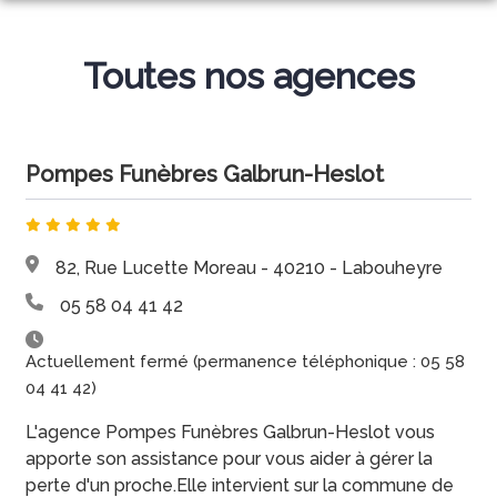
NOS SERVICES
Toutes nos agences
NOS AGENCES
ORGANISER DES OBSÈQUES
NOS CHAMBRES FUNERAIRES
AGENCE DE LABOUHEYRE
PRÉVOIR SES OBSÈQUES
Pompes Funèbres Galbrun-Heslot
ESPACES HOMMAGES
LABOUHEYRE
AGENCE DE MIMIZAN
MONUMENTS FUNÉRAIRES
MIMIZAN
AGENCE DE PARENTIS-EN-BORN
SERVICES AUX FAMILLES
82, Rue Lucette Moreau - 40210 - Labouheyre
05 58 04 41 42
Actuellement fermé (permanence téléphonique : 05 58
04 41 42)
L'agence Pompes Funèbres Galbrun-Heslot vous
apporte son assistance pour vous aider à gérer la
perte d'un proche.Elle intervient sur la commune de