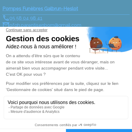
Pompes Funèbres Galbrun-Heslot
05 58 04 98 41
pfgh.parentisenborn@gmail.com
51 Avenue Henri Guillaumet - 40160 - Parentis-en-
Born
5/5 - 3 avis
Nos Services
Liens utiles
Organiser des obsèques
Avis de décès
Monuments funéraires
Demande de rendez-vous
en agence
Services aux familles
Nos réseaux sociaux
Mentions légales
Politique de traitement des données personnelles
Politique d’utilisation des cookies
Gestionnaire de cookies
Zone d'intervention
05 58 04 41 42
Demande de devis