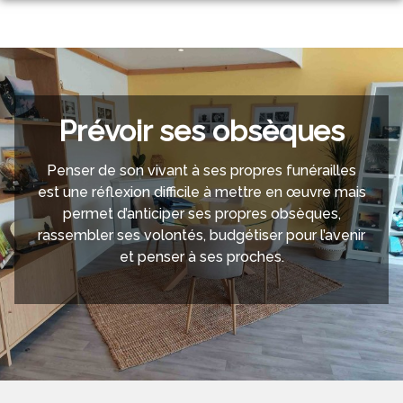
Aller
au
NOS SERVICES
contenu
NOS AGENCES
ORGANISER DES OBSÈQUES
NOS CHAMBRES FUNERAIRES
AGENCE DE LABOUHEYRE
PRÉVOIR SES OBSÈQUES
Prévoir ses obsèques
ESPACES HOMMAGES
LABOUHEYRE
AGENCE DE MIMIZAN
MONUMENTS FUNÉRAIRES
Penser de son vivant à ses propres funérailles
est une réflexion difficile à mettre en œuvre mais
MIMIZAN
AGENCE DE PARENTIS-EN-BORN
SERVICES AUX FAMILLES
permet d’anticiper ses propres obsèques,
rassembler ses volontés, budgétiser pour l’avenir
et penser à ses proches.