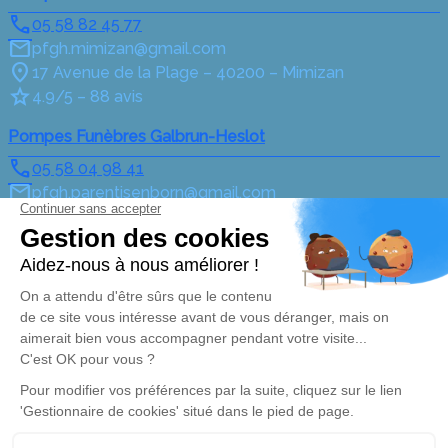
05 58 82 45 77
pfgh.mimizan@gmail.com
17 Avenue de la Plage – 40200 – Mimizan
4.9/5 – 88 avis
Pompes Funèbres Galbrun-Heslot
05 58 04 98 41
pfgh.parentisenborn@gmail.com
51 Avenue Henri Guillaumet – 40160 – Parentis-en-
Born
5/5 – 3 avis
Nos Services
Liens utiles
Organiser des obsèques
Avis de décès
Monuments funéraires
Demande de rendez-vous
en agence
Services aux familles
Nos réseaux sociaux
Mentions légales