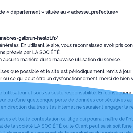
 de «
département
» située au «
adresse_prefecture
«
ebres-galbrun-heslot.fr/
générales. En utilisant le site, vous reconnaissez avoir pris 
ans préavis par LA SOCIÉTÉ.
 aucune manière d’une mauvaise utilisation du service.
ises que possible et le site est périodiquement remis à jour,
r ou ce qui peut être un dysfonctionnement, merci de bien vo
de l’utilisateur et sous sa seule responsabilité. En conséque
ateur ou d’une quelconque perte de données consécutives a
 en direction d’autres sites internet ne sauraient engager la
ises et toute contestation ou litige qui pourrait naître de l’i
e la société LA SOCIÉTÉ ou le Client peut saisir, soit l’une