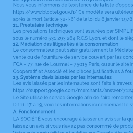
Nous vous informons de l’existence de la liste d’oppos
https://www.bloctel.gouv.fr/
Ce modèle sera ultérieur
après la mort (article 32-I-6° de la loi du 6 janvier 1978
11. Prestataire technique
Les prestations techniques sont assurées par SIMPLIF
sous le numéro 531 293 264 R.C.S Lyon. et dont le siè
12. Médiation des litiges liés à la consommation
Le consommateur peut saisir gratuitement le Médiateur
vente ou de fourniture de service couvert par les con
FCA – 77, rue de Lourmel – 75015 Paris, ou sur le sit
Coopératif et Associé et les pièces justificatives à four
13. Système d’avis laissés par les internautes
Les avis laissés par les internautes sont faits à travers
https://support.google.com/merchants/answer/712
Le Site utilise le service Google afin de faire remonte
D.111-17 à 19, voici les informations ici concernant le s
A. Fonctionnement
LA SOCIÉTÉ vous encourage à laisser un avis sur la qu
laissez un avis si vous n’avez pas consommé de produ