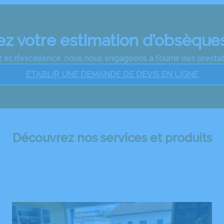
 votre estimation d’obsèques
 et d’excellence, nous nous engageons à fournir des prestatio
ÉTABLIR UNE DEMANDE DE DEVIS EN LIGNE
Découvrez nos services et produits