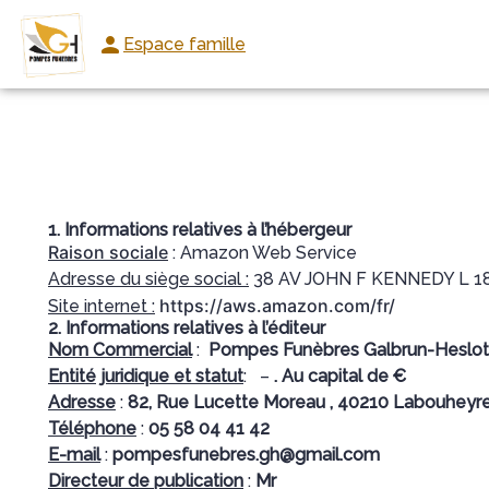
Aller
au
Espace famille
NOS SERVICES
NOS AGENCES
NOS CHAMBRES FUNERAI
contenu
1. Informations relatives à l’hébergeur
Raison sociale
: Amazon Web Service
Adresse du siège social :
38 AV JOHN F KENNEDY L 
https://aws.amazon.com/fr/
Site internet :
2. Informations relatives à l’éditeur
Nom Commercial
:
Pompes Funèbres Galbrun-Heslot
Entité juridique et statut
:
–
. Au capital de €
Adresse
:
82, Rue Lucette Moreau , 40210 Labouheyr
Téléphone
:
05 58 04 41 42
E-mail
:
pompesfunebres.gh@gmail.com
Directeur de publication
:
Mr