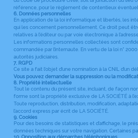
du code de procédure civile, soit la juridiction du l
référence, pour le règlement de contentieux éventuels,
6. Données personnelles
En application de la loi informatique et libertés, les 
qui les concernent personnellement. Ce droit peut êt
relatives à l’éditeur ou par voie électronique à l’adres
Les informations personnelles collectées sont confide
commandée par l’internaute. En vertu de la loi n° 200
autorités judiciaires.
7. RGPD
Ce site a fait l’objet d’une nomination à la CNIL d’un 
Vous pouvez demander la suppression ou la modificati
8. Propriété intellectuelle
Tout le contenu du présent site, incluant, de façon non 
forme sont la propriété exclusive de LA SOCIÉTÉ à l’
Toute reproduction, distribution, modification, adaptat
l’accord express par écrit de LA SOCIÉTÉ.
9. Cookies
Pour des besoins de statistiques et d’affichage, le prése
données techniques sur votre navigation. Certaines par
10. Opposition aux démarches téléphoniques