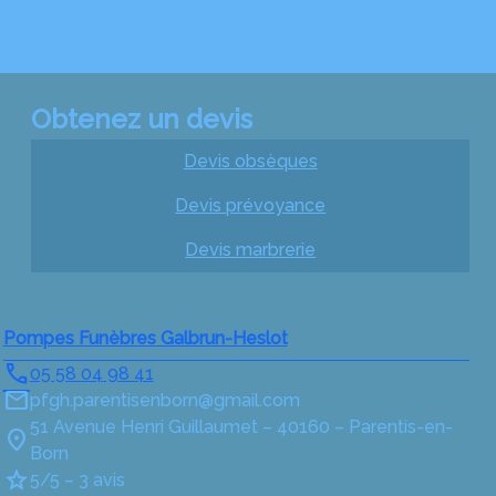
Obtenez un devis
Devis obsèques
Devis prévoyance
Devis marbrerie
Pompes Funèbres Galbrun-Heslot
05 58 04 98 41
pfgh.parentisenborn@gmail.com
51 Avenue Henri Guillaumet – 40160 – Parentis-en-
Born
5/5 – 3 avis