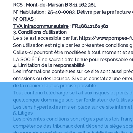
RCS
:
Mont-de-Marsan B 841 162 381
N° Habilitation
:
25-40-0093. Délivré par la préfecture
N° ORIAS
:
TVA Intracommunautaire
:
FR48841162381
3. Conditions d’utilisation
Le site est accessible par l’url
https://www.pompes-fun
Son utilisation est régie par les présentes conditions 
Celles-ci pourront être modifiées à tout moment et s
LA SOCIÉTÉ ne saurait être tenue pour responsable en
4. Limitation de la responsabilité
Les informations contenues sur ce site sont aussi préc
omissions ou des lacunes. Si vous constatez une erreu
de la manière la plus précise possible.
Tout contenu téléchargé se fait aux risques et périls 
quelconque dommage subi par l’ordinateur de l’utilis
Les liens hypertextes mis en place sur ce site internet
5. Litiges
Les présentes conditions sont régies par les lois frança
compétence des tribunaux dont dépend le siège social d