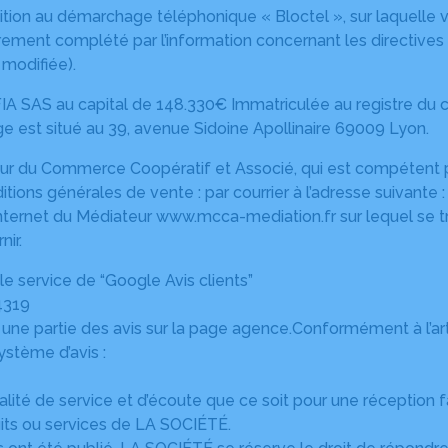
ition au démarchage téléphonique « Bloctel », sur laquelle vo
ement complété par l’information concernant les directives 
 modifiée).
IA SAS au capital de 148.330€ Immatriculée au registre du c
ge est situé au 39, avenue Sidoine Apollinaire 69009 Lyon.
 du Commerce Coopératif et Associé, qui est compétent pour
ditions générales de vente : par courrier à l’adresse suivan
e internet du Médiateur www.mcca-mediation.fr sur lequel se
nir.
 le service de “Google Avis clients”
4319
r une partie des avis sur la page agence.Conformément à l’arti
ystème d’avis :
alité de service et d’écoute que ce soit pour une réception
its ou services de LA SOCIÉTÉ.