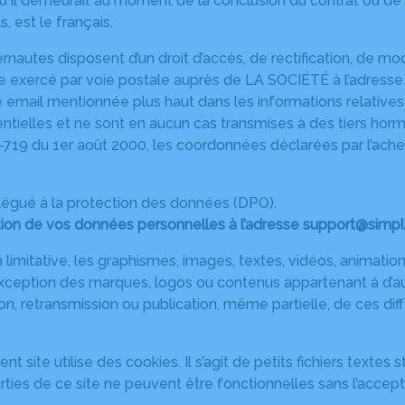
ieu où il demeurait au moment de la conclusion du contrat ou
 est le français.
internautes disposent d’un droit d’accès, de rectification, de
re exercé par voie postale auprès de LA SOCIÉTÉ à l’adresse
se email mentionnée plus haut dans les informations relatives à
ntielles et ne sont en aucun cas transmises à des tiers horm
0-719 du 1er août 2000, les coordonnées déclarées par l’ach
délégué à la protection des données (DPO).
on de vos données personnelles à l’adresse support@simplif
limitative, les graphismes, images, textes, vidéos, animations
exception des marques, logos ou contenus appartenant à d’au
ion, retransmission ou publication, même partielle, de ces di
nt site utilise des cookies. Il s’agit de petits fichiers textes
ties de ce site ne peuvent être fonctionnelles sans l’accept