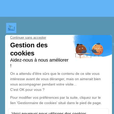
Pompes Funèbres Galbrun-Heslot
Nos équipes vous aident à honorer la mémoire de la pe
perpétuer son souvenir dans le respect de ses volontés,
avec dignité dans son dernier voyage.
Nos agences
Pompes Funèbres Galbrun-Heslot
05 58 04 41 42
pfgh.labouheyre@gmail.com
82, Rue Lucette Moreau – 40210 – Labouheyre
5/5 – 72 avis