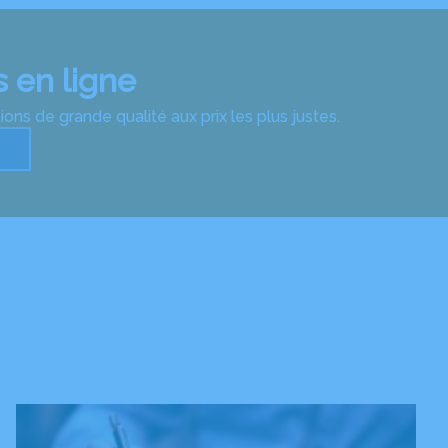
 en ligne
ns de grande qualité aux prix les plus justes.