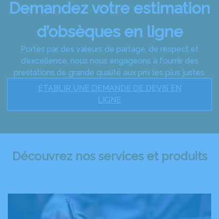
Demandez votre estimation
d’obsèques en ligne
Portés par des valeurs de partage, de respect et
d’excellence, nous nous engageons à fournir des
prestations de grande qualité aux prix les plus justes.
ÉTABLIR UNE DEMANDE DE DEVIS EN
LIGNE
Découvrez nos services et produits