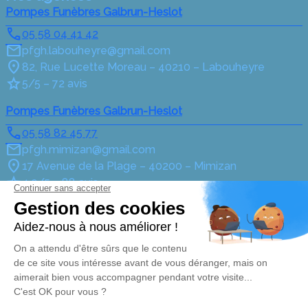
Pompes Funèbres Galbrun-Heslot
05 58 04 41 42
pfgh.labouheyre@gmail.com
82, Rue Lucette Moreau – 40210 – Labouheyre
5/5 – 72 avis
Pompes Funèbres Galbrun-Heslot
05 58 82 45 77
pfgh.mimizan@gmail.com
17 Avenue de la Plage – 40200 – Mimizan
4.9/5 – 88 avis
Pompes Funèbres Galbrun-Heslot
05 58 04 98 41
pfgh.parentisenborn@gmail.com
51 Avenue Henri Guillaumet – 40160 – Parentis-en-
Born
5/5 – 3 avis