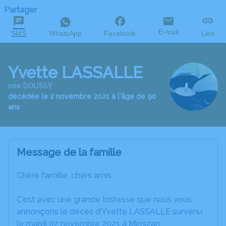
Partager
E-mail
SMS
WhatsApp
Facebook
Lien
Yvette LASSALLE
née DOUSSY
décédée le 2 novembre 2021 à l'âge de 90
ans
Message de la famille
Chère famille, chers amis,
C’est avec une grande tristesse que nous vous
annonçons le décès d’Yvette LASSALLE survenu
le mardi 02 novembre 2021 à Mimizan.