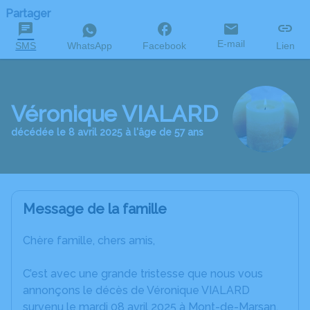
Partager
E-mail
SMS
WhatsApp
Facebook
Lien
Véronique VIALARD
décédée le 8 avril 2025 à l'âge de 57 ans
Message de la famille
Chère famille, chers amis,
C’est avec une grande tristesse que nous vous
annonçons le décès de Véronique VIALARD
survenu le mardi 08 avril 2025 à Mont-de-Marsan.