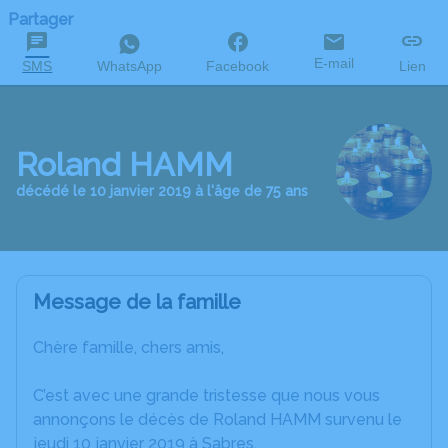
Partager
E-mail
SMS
WhatsApp
Facebook
Lien
Roland HAMM
décédé le 10 janvier 2019 à l'âge de 75 ans
Message de la famille
Chère famille, chers amis,
C’est avec une grande tristesse que nous vous
annonçons le décès de Roland HAMM survenu le
jeudi 10 janvier 2019 à Sabres.