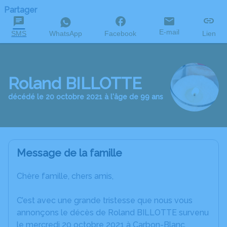
Partager
E-mail
SMS
WhatsApp
Facebook
Lien
Roland BILLOTTE
décédé le 20 octobre 2021 à l'âge de 99 ans
Message de la famille
Chère famille, chers amis,
C’est avec une grande tristesse que nous vous
annonçons le décès de Roland BILLOTTE survenu
le mercredi 20 octobre 2021 à Carbon-Blanc.