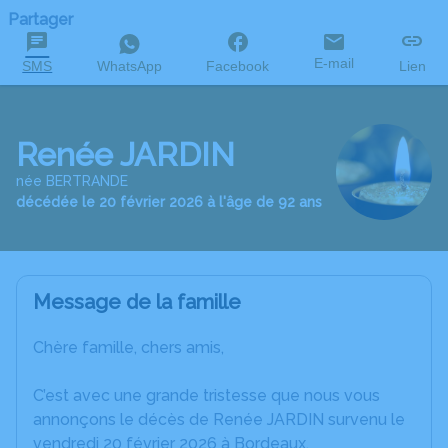
Partager
E-mail
SMS
WhatsApp
Facebook
Lien
Renée JARDIN
née BERTRANDE
décédée le 20 février 2026 à l'âge de 92 ans
Message de la famille
Chère famille, chers amis,
C’est avec une grande tristesse que nous vous
annonçons le décès de Renée JARDIN survenu le
vendredi 20 février 2026 à Bordeaux.