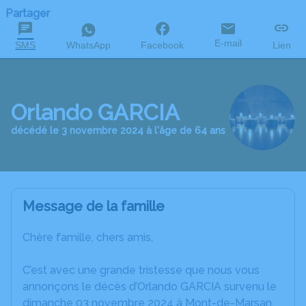
Partager
E-mail
SMS
WhatsApp
Facebook
Lien
Orlando GARCIA
décédé le 3 novembre 2024 à l'âge de 64 ans
Message de la famille
Chère famille, chers amis,
C’est avec une grande tristesse que nous vous
annonçons le décès d’Orlando GARCIA survenu le
dimanche 03 novembre 2024 à Mont-de-Marsan.