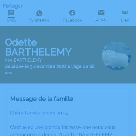
Partager
E-mail
SMS
WhatsApp
Facebook
Lien
Odette
BARTHELEMY
née BARTHELEMY
décédée le 3 décembre 2022 à l'âge de 88
ans
Message de la famille
Chère famille, chers amis,
C’est avec une grande tristesse que nous vous
annonçons le décès d’Odette BARTHELEMY