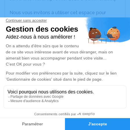
Nous vous invitons à utiliser cet espace pour
laisser vos condoléances, partager des photos
souvenirs, une anecdote ou exprimer vos pensées
à travers des poèmes ou des textes. Cet endroit
est un lieu d'expression dédié à honorer la
mémoire de Nicole GALARREGUI.
Un service de plantation d’arbre hommage est
disponible ici
.
Je rends hommage
Cérémonie religieuse
mercredi 11 février 2026 à 14h30
1
Église de Commensacq
Faire-part
Hommages
au bourg