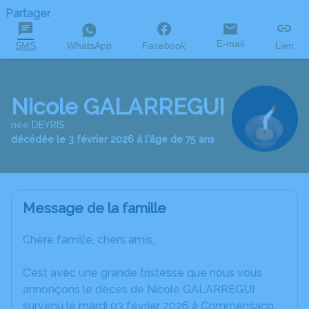
Partager
E-mail
SMS
WhatsApp
Facebook
Lien
Nicole GALARREGUI
née DEYRIS
décédée le 3 février 2026 à l'âge de 75 ans
Message de la famille
Chère famille, chers amis,
C’est avec une grande tristesse que nous vous
annonçons le décès de Nicole GALARREGUI
survenu le mardi 03 février 2026 à Commensacq.