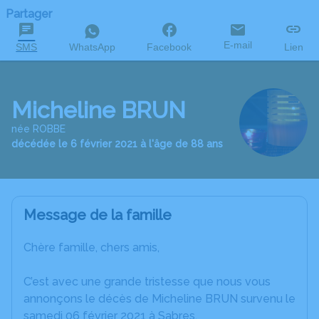
Partager
E-mail
SMS
WhatsApp
Facebook
Lien
Micheline BRUN
née ROBBE
décédée le 6 février 2021 à l'âge de 88 ans
Message de la famille
Chère famille, chers amis,
C’est avec une grande tristesse que nous vous
annonçons le décès de Micheline BRUN survenu le
samedi 06 février 2021 à Sabres.