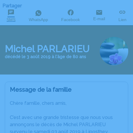
Partager
E-mail
SMS
WhatsApp
Facebook
Lien
Michel PARLARIEU
décédé le 3 août 2019 à l'âge de 80 ans
Message de la famille
Chère famille, chers amis,
C’est avec une grande tristesse que nous vous
annonçons le décès de Michel PARLARIEU
survenu le samedi 03 août 2019 à Liposthey.