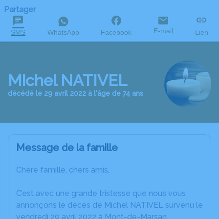
Partager
E-mail
SMS
WhatsApp
Facebook
Lien
Michel NATIVEL
décédé le 29 avril 2022 à l'âge de 74 ans
Message de la famille
Chère famille, chers amis,
C’est avec une grande tristesse que nous vous
annonçons le décès de Michel NATIVEL survenu le
vendredi 29 avril 2022 à Mont-de-Marsan.