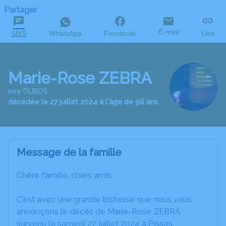
Partager
E-mail
SMS
WhatsApp
Facebook
Lien
Marie-Rose ZEBRA
née DUBOS
décédée le 27 juillet 2024 à l'âge de 96 ans
Message de la famille
Chère famille, chers amis,
C’est avec une grande tristesse que nous vous
annonçons le décès de Marie-Rose ZEBRA
survenu le samedi 27 juillet 2024 à Pissos.