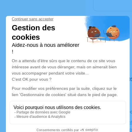
Déroulé de
Le mercred
Église Sain
Labouheyr