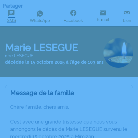
Partager
E-mail
SMS
WhatsApp
Facebook
Lien
Marie LESEGUE
née LESEGUE
décédée le 15 octobre 2025 à l'âge de 103 ans
Message de la famille
Chère famille, chers amis,
C’est avec une grande tristesse que nous vous
annonçons le décès de Marie LESEGUE survenu le
mercredi 15 octobre 2025 à Mimizan.