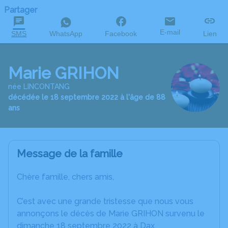
Partager
E-mail
SMS
WhatsApp
Facebook
Lien
Marie GRIHON
née LINCONTANG
décédée le 18 septembre 2022 à l'âge de 88
ans
Message de la famille
Chère famille, chers amis,
C’est avec une grande tristesse que nous vous
annonçons le décès de Marie GRIHON survenu le
dimanche 18 septembre 2022 à Dax.