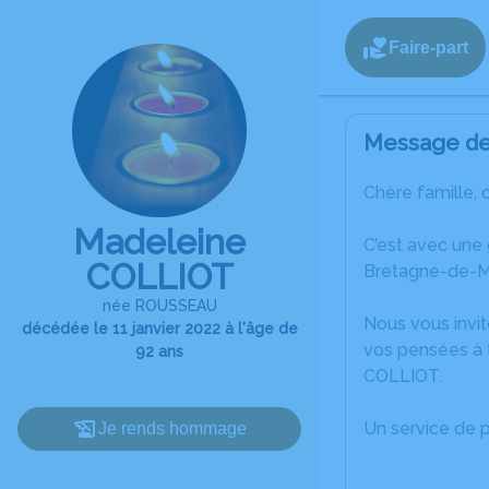
Faire-part
Message de 
Chère famille, 
Madeleine
C’est avec une
COLLIOT
Bretagne-de-M
née ROUSSEAU
Nous vous invit
décédée le 11 janvier 2022 à l'âge de
vos pensées à 
92 ans
COLLIOT.
Un service de 
Je rends hommage