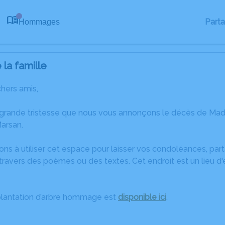
Part
Hommages
0
la famille
chers amis,
 grande tristesse que nous vous annonçons le décès de Made
arsan.
ons à utiliser cet espace pour laisser vos condoléances, pa
travers des poèmes ou des textes. Cet endroit est un lieu 
plantation d’arbre hommage est
disponible ici
.