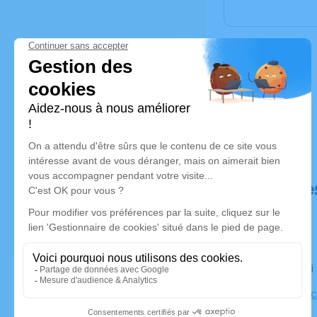
Déroulé de
Le samedi
Église, pla
Forges