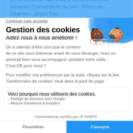
suivante : Crématorium de Dax - Route de
Talamon - 40100 Dax.
Un service de plantation d’arbre hommage est
disponible ici
.
Je rends hommage
Cérémonie civile
mercredi 09 mars 2022 à 15h30
Crématorium de Dax
Route de Talamon
40100 Dax
1
Je rends hommage
Faire-part
Hommages
Déroulé des obsèques