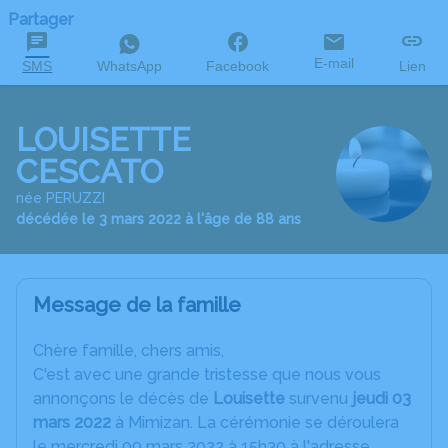
Partager
E-mail
SMS
WhatsApp
Facebook
Lien
LOUISETTE
CESCATO
née PERUZZI
décédée le 3 mars 2022 à l'âge de 88 ans
Message de la famille
C
hère famille, chers amis,
C'est avec une grande tristesse que nous vous
annonçons le décès de
Louisette
survenu
jeudi 03
mars 2022
à Mimizan. La cérémonie se déroulera
le mercredi 09 mars 2022 à 15h30 à l'adresse