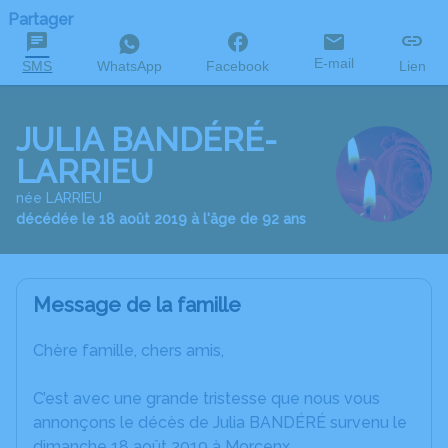
Partager
E-mail
SMS
WhatsApp
Facebook
Lien
JULIA BANDÉRÉ-
LARRIEU
née LARRIEU
décédée le 18 août 2019 à l'âge de 92 ans
Message de la famille
Chère famille, chers amis,
C’est avec une grande tristesse que nous vous
annonçons le décès de Julia BANDÉRÉ survenu le
dimanche 18 août 2019 à Morcenx.