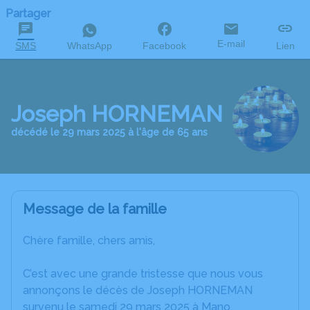
Partager
E-mail
SMS
WhatsApp
Facebook
Lien
Joseph HORNEMAN
décédé le 29 mars 2025 à l'âge de 65 ans
Message de la famille
Chère famille, chers amis,
C’est avec une grande tristesse que nous vous
annonçons le décès de Joseph HORNEMAN
survenu le samedi 29 mars 2025 à Mano.