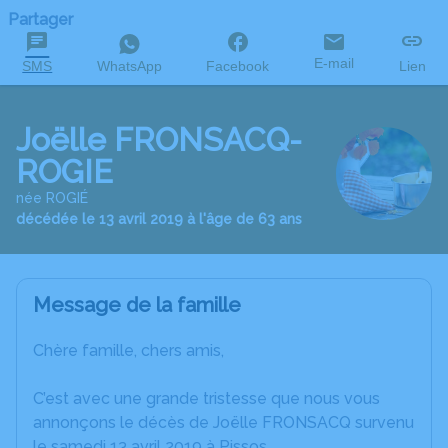
Partager
E-mail
SMS
WhatsApp
Facebook
Lien
Joëlle FRONSACQ-
ROGIE
née ROGIÉ
décédée le 13 avril 2019 à l'âge de 63 ans
Message de la famille
Chère famille, chers amis,
C’est avec une grande tristesse que nous vous
annonçons le décès de Joëlle FRONSACQ survenu
le samedi 13 avril 2019 à Pissos.