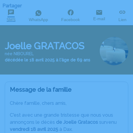
Partager
E-mail
SMS
WhatsApp
Facebook
Lien
Joelle GRATACOS
née NIBOUREL
décédée le 18 avril 2025 à l'âge de 69 ans
Message de la famille
Chère famille, chers amis,
C'est avec une grande tristesse que nous vous
annonçons le décès
de Joelle Gratacos
survenu
vendredi 18 avril 2025
à Dax.