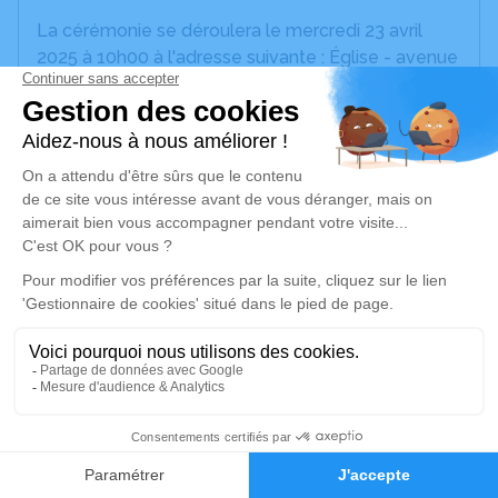
La cérémonie se déroulera le mercredi 23 avril
2025 à 10h00 à l'adresse suivante : Église - avenue
de l'Océan - 40170 Mézos.
Cet espace est destiné à recueillir vos
condoléances ou le souvenir d’un moment passé.
Joëlle repose dans l’intimité, conformément à sa
volonté, il n'y aura pas de visite.
La crémation se déroulera dans l’intimité familiale,
sans cérémonie.
Je rends hommage
Cérémonie religieuse
1
mercredi 23 avril 2025 à 10h00
Faire-part
Hommages
Église de Mézos