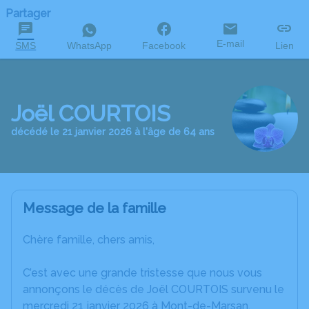
Partager
E-mail
SMS
WhatsApp
Facebook
Lien
Joël COURTOIS
décédé le 21 janvier 2026 à l'âge de 64 ans
Message de la famille
Chère famille, chers amis,
C’est avec une grande tristesse que nous vous
annonçons le décès de Joël COURTOIS survenu le
mercredi 21 janvier 2026 à Mont-de-Marsan.