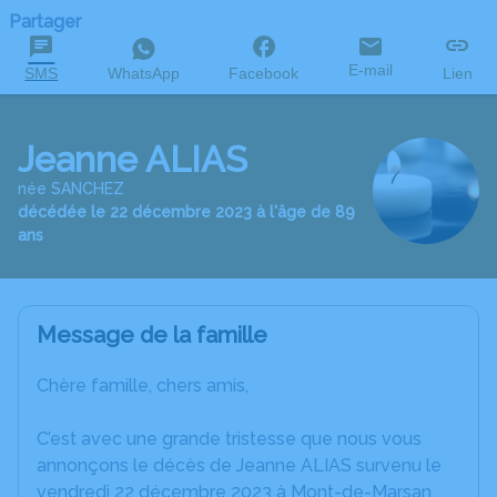
Partager
E-mail
SMS
WhatsApp
Facebook
Lien
Jeanne ALIAS
née SANCHEZ
décédée le 22 décembre 2023 à l'âge de 89
ans
Message de la famille
Chère famille, chers amis,
C’est avec une grande tristesse que nous vous
annonçons le décès de Jeanne ALIAS survenu le
vendredi 22 décembre 2023 à Mont-de-Marsan.