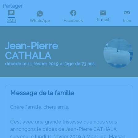
Partager
E-mail
SMS
WhatsApp
Facebook
Lien
Jean-Pierre
CATHALA
décédé le 11 février 2019 à l'âge de 73 ans
Message de la famille
Chère famille, chers amis,
C’est avec une grande tristesse que nous vous
annonçons le décès de Jean-Pierre CATHALA
survenu le lundi 11 février 2019 à Mont-de-Marsan.