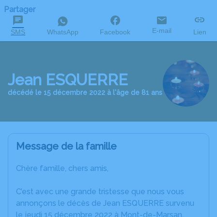
Partager
E-mail
SMS
WhatsApp
Facebook
Lien
Jean ESQUERRE
décédé le 15 décembre 2022 à l'âge de 81 ans
Message de la famille
Chère famille, chers amis,
C’est avec une grande tristesse que nous vous
annonçons le décès de Jean ESQUERRE survenu
le jeudi 15 décembre 2022 à Mont-de-Marsan.