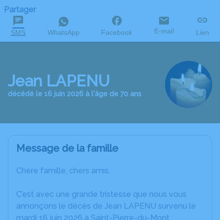
Partager
E-mail
SMS
WhatsApp
Facebook
Lien
Jean LAPENU
décédé le 16 juin 2026 à l'âge de 70 ans
Message de la famille
Chère famille, chers amis,
C’est avec une grande tristesse que nous vous
annonçons le décès de Jean LAPENU survenu le
mardi 16 juin 2026 à Saint-Pierre-du-Mont.