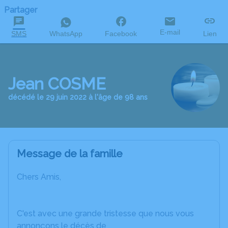
Partager
E-mail
SMS
WhatsApp
Facebook
Lien
Jean COSME
décédé le 29 juin 2022 à l'âge de 98 ans
Message de la famille
C
hers Amis,
C'est avec une grande tristesse que nous vous
annonçons le décès de