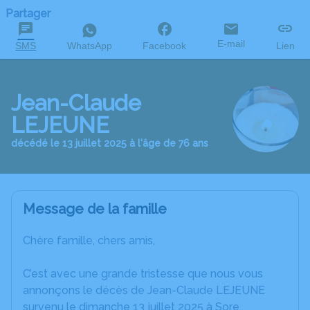
Partager
E-mail
SMS
WhatsApp
Facebook
Lien
Jean-Claude
LEJEUNE
décédé le 13 juillet 2025 à l'âge de 76 ans
Message de la famille
Chère famille, chers amis,
C’est avec une grande tristesse que nous vous
annonçons le décès de Jean-Claude LEJEUNE
survenu le dimanche 13 juillet 2025 à Sore.