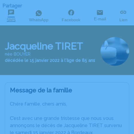
Partager
E-mail
SMS
WhatsApp
Facebook
Lien
Jacqueline TIRET
née BOUYER
décédée le 15 janvier 2022 à l'âge de 85 ans
Message de la famille
Chère famille, chers amis,
C’est avec une grande tristesse que nous vous
annonçons le décès de Jacqueline TIRET survenu
le samedi 15 janvier 2022 à Bordeaux.