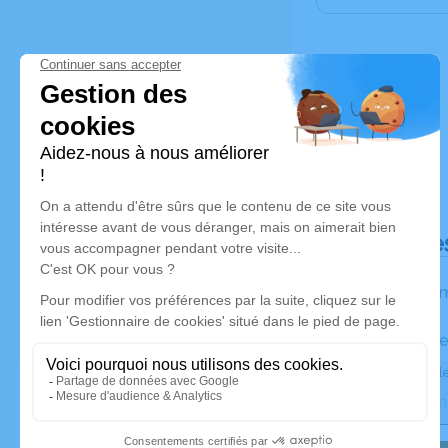
Déroulé de
Les inform
Activez une ale
Recevoir une ale