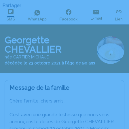
Partager
E-mail
SMS
WhatsApp
Facebook
Lien
Georgette
CHEVALLIER
née CARTIER MICHAUD
décédée le 23 octobre 2021 à l'âge de 90 ans
Message de la famille
Chère famille, chers amis,
C’est avec une grande tristesse que nous vous
annonçons le décès de Georgette CHEVALLIER
survenu le samedi 23 octobre 2021 à Morcenx.