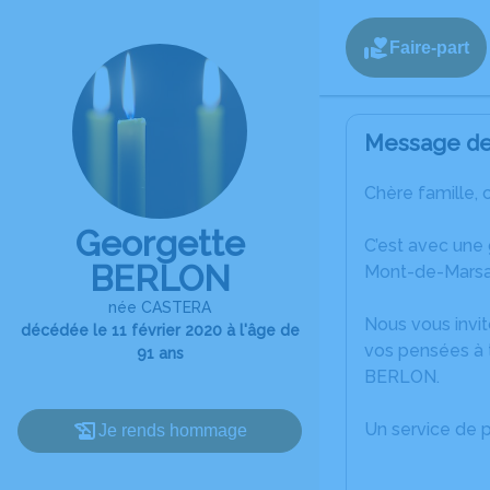
Faire-part
Message de 
Chère famille, 
Georgette
C’est avec une
BERLON
Mont-de-Marsa
née CASTERA
Nous vous invit
décédée le 11 février 2020 à l'âge de
vos pensées à 
91 ans
BERLON.
Un service de 
Je rends hommage