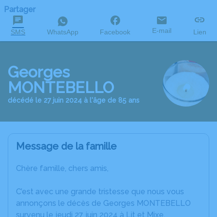
Partager
E-mail
SMS
WhatsApp
Facebook
Lien
Georges
MONTEBELLO
décédé le 27 juin 2024 à l'âge de 85 ans
Message de la famille
Chère famille, chers amis,
C’est avec une grande tristesse que nous vous
annonçons le décès de Georges MONTEBELLO
survenu le jeudi 27 juin 2024 à Lit et Mixe.