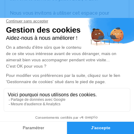
Nous vous invitons à utiliser cet espace pour
laisser vos condoléances, partager des photos
souvenirs, une anecdote ou exprimer vos pensées
à travers des poèmes ou des textes. Cet endroit
est un lieu d'expression dédié à honorer la
mémoire de François PESQUIDOUS.
Un service de plantation d’arbre hommage est
disponible ici
.
Je rends hommage
Cérémonie religieuse
vendredi 12 juillet 2024 à 11h00
10
Eglise St Pierre et St Michel de Lue
Faire-part
Hommages
D140