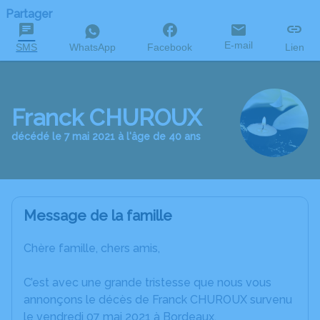
Partager
E-mail
SMS
WhatsApp
Facebook
Lien
Franck CHUROUX
décédé le 7 mai 2021 à l'âge de 40 ans
Message de la famille
Chère famille, chers amis,
C’est avec une grande tristesse que nous vous
annonçons le décès de Franck CHUROUX survenu
le vendredi 07 mai 2021 à Bordeaux.