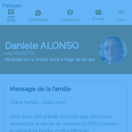
Partager
E-mail
SMS
WhatsApp
Facebook
Lien
Daniele ALONSO
née MASSETTI
décédée le 14 février 2026 à l'âge de 80 ans
Message de la famille
Chère famille, chers amis,
C’est avec une grande tristesse que nous vous
annonçons le décès de Daniele ALONSO survenu
le samedi 14 février 2026 à Mimizan.