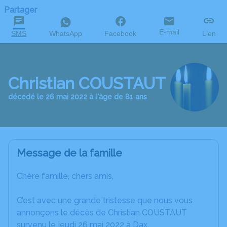
Partager
E-mail
SMS
WhatsApp
Facebook
Lien
Christian COUSTAUT
décédé le 26 mai 2022 à l'âge de 81 ans
Message de la famille
Chère famille, chers amis,
C’est avec une grande tristesse que nous vous
annonçons le décès de Christian COUSTAUT
survenu le jeudi 26 mai 2022 à Dax.