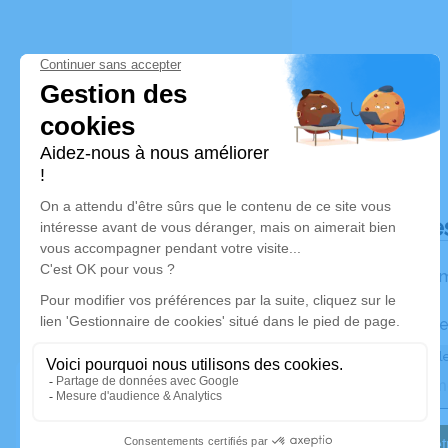
Déroulé de
Les inform
Activez une ale
Recevoir une ale
Je veux êtr