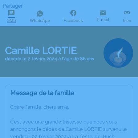
Partager
E-mail
SMS
WhatsApp
Facebook
Lien
Camille LORTIE
décédé le 2 février 2024 à l'âge de 86 ans
Message de la famille
Chère famille, chers amis,
C’est avec une grande tristesse que nous vous
annonçons le décès de Camille LORTIE survenu le
vendredi 02 février 2024 à La Teste-de-Buch.