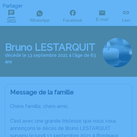
Partager
E-mail
SMS
WhatsApp
Facebook
Lien
Bruno LESTARQUIT
décédé le 13 septembre 2021 à l'âge de 63
ans
Message de la famille
Chère famille, chers amis,
C’est avec une grande tristesse que nous vous
annonçons le décès de Bruno LESTARQUIT
survenu le lundi 13 septembre 2021 à Bordeaux.