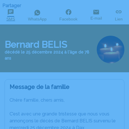
Partager
E-mail
SMS
WhatsApp
Facebook
Lien
Bernard BELIS
décédé le 25 décembre 2024 à l'âge de 78
ans
Message de la famille
Chère famille, chers amis,
C’est avec une grande tristesse que nous vous
annonçons le décès de Bernard BELIS survenu le
mercredi 25 décembre 2024 à Dax.