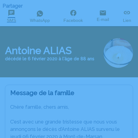
Partager
E-mail
SMS
WhatsApp
Facebook
Lien
Antoine ALIAS
décédé le 6 février 2020 à l'âge de 88 ans
Message de la famille
Chère famille, chers amis,
C’est avec une grande tristesse que nous vous
annonçons le décès d’Antoine ALIAS survenu le
jeudi 06 février 2020 à Mont-de-Marsan.