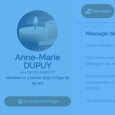
Faire-part
Message de 
Chère famille, 
Anne-Marie
C’est avec une
DUPUY
Bretagne-de-M
née DEYSE-DUPOUY
Nous vous invit
décédée le 2 janvier 2025 à l'âge de
vos pensées à 
95 ans
DUPUY.
Un service de 
Je rends hommage