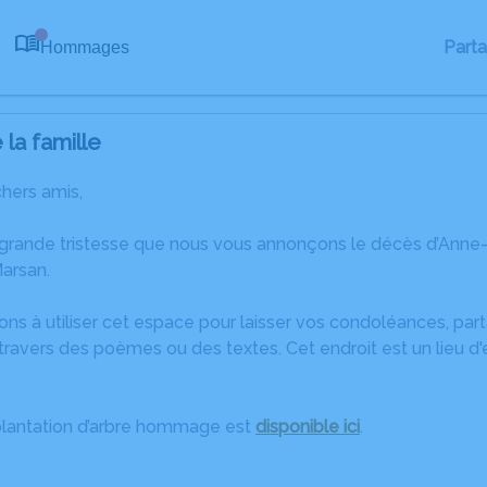
Part
Hommages
0
la famille
chers amis,
 grande tristesse que nous vous annonçons le décès d’Anne-
arsan.
ons à utiliser cet espace pour laisser vos condoléances, pa
travers des poèmes ou des textes. Cet endroit est un lieu d
plantation d’arbre hommage est
disponible ici
.