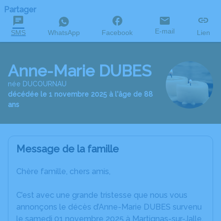
Partager
E-mail
SMS
WhatsApp
Facebook
Lien
Anne-Marie DUBES
née DUCOURNAU
décédée le 1 novembre 2025 à l'âge de 88
ans
Message de la famille
Chère famille, chers amis,
C’est avec une grande tristesse que nous vous
annonçons le décès d’Anne-Marie DUBES survenu
le samedi 01 novembre 2025 à Martignas-sur-Jalle.