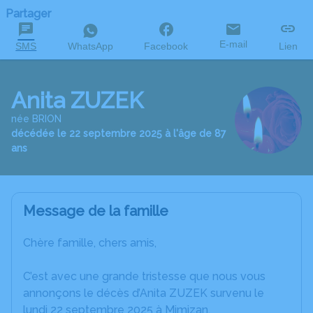
Partager
E-mail
SMS
WhatsApp
Facebook
Lien
Anita ZUZEK
née BRION
décédée le 22 septembre 2025 à l'âge de 87
ans
Message de la famille
Chère famille, chers amis,
C’est avec une grande tristesse que nous vous
annonçons le décès d’Anita ZUZEK survenu le
lundi 22 septembre 2025 à Mimizan.